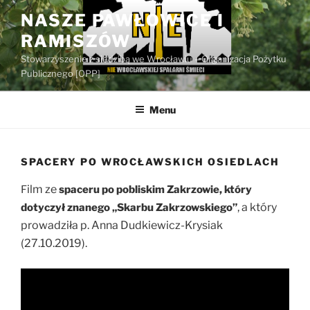
Przejdź
NASZE PAWŁOWICE I
do
RAMISZÓW
treści
Stowarzyszenie z siedzibą we Wrocławiu – Organizacja Pożytku
Publicznego [OPP]
Menu
SPACERY PO WROCŁAWSKICH OSIEDLACH
ilm ze
F
spaceru po pobliskim Zakrzowie, który
, a który
dotyczył znanego „Skarbu Zakrzowskiego”
prowadziła p. Anna Dudkiewicz-Krysiak
(27.10.2019).