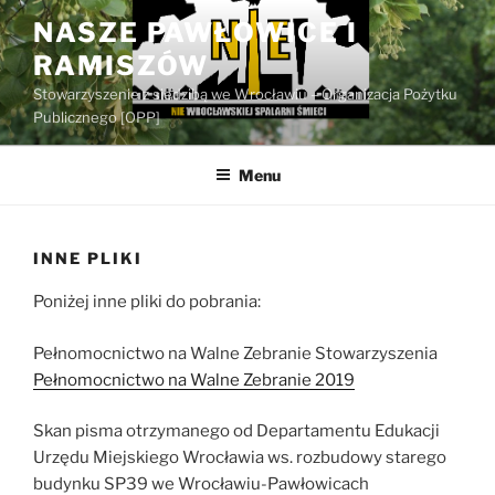
Przejdź
NASZE PAWŁOWICE I
do
RAMISZÓW
treści
Stowarzyszenie z siedzibą we Wrocławiu – Organizacja Pożytku
Publicznego [OPP]
Menu
INNE PLIKI
Poniżej inne pliki do pobrania:
Pełnomocnictwo na Walne Zebranie Stowarzyszenia
Pełnomocnictwo na Walne Zebranie 2019
Skan pisma otrzymanego od Departamentu Edukacji
Urzędu Miejskiego Wrocławia ws. rozbudowy starego
budynku SP39 we Wrocławiu-Pawłowicach