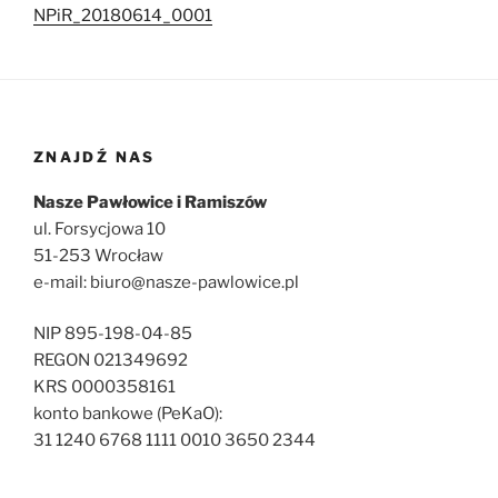
NPiR_20180614_0001
ZNAJDŹ NAS
Nasze Pawłowice i Ramiszów
ul. Forsycjowa 10
51-253 Wrocław
e-mail: biuro@nasze-pawlowice.pl
NIP 895-198-04-85
REGON 021349692
KRS 0000358161
konto bankowe (PeKaO):
31 1240 6768 1111 0010 3650 2344