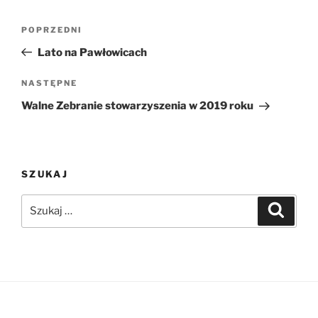
Nawigacja
Poprzedni
POPRZEDNI
wpisu
wpis
Lato na Pawłowicach
Następny
NASTĘPNE
wpis
Walne Zebranie stowarzyszenia w 2019 roku
SZUKAJ
Szukaj:
Szukaj