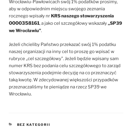
Wrocławiu-Pawłowicach swój 1% podatków prosimy,
aby w odpowiednim miejscu swojego zeznania
rocznego wpisały nr
KRS naszego stowarzyszenia
0000358161
, a jako cel szczegółowy wskazały
„SP39
we Wrocławiu”
.
Jeżeli chcieliby Państwo przekazać swój 1% podatku
naszej organizacji na inny cel to proszę go wpisać w
rubryce „cel szczegółowy”. Jeżeli będzie wpisany sam
numer KRS bez podania celu szczegółowego to zarząd
stowarzyszenia podejmie decyzję na co przeznaczyć
taką kwotę. W zdecydowanej większości przypadków
przeznaczaliśmy te pieniądze na rzecz SP39 we
Wrocławiu.
KATEGORIE
BEZ KATEGORII