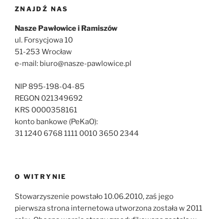
ZNAJDŹ NAS
Nasze Pawłowice i Ramiszów
ul. Forsycjowa 10
51-253 Wrocław
e-mail: biuro@nasze-pawlowice.pl
NIP 895-198-04-85
REGON 021349692
KRS 0000358161
konto bankowe (PeKaO):
31 1240 6768 1111 0010 3650 2344
O WITRYNIE
Stowarzyszenie powstało 10.06.2010, zaś jego
pierwsza strona internetowa utworzona została w 2011