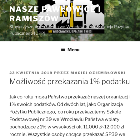
Przejdź
NASZE PAWŁOWICE I
do
RAMISZÓW
treści
Stowarzyszenie z siedzibą we Wrocławiu – Organizacja Pożytku
Publicznego [OPP]
Menu
OPUBLIKOWANE
23 KWIETNIA 2019
PRZEZ
MACIEJ OZIEMBŁOWSKI
W
Możliwość przekazania 1% podatku
Jak co roku mogą Państwo przekazać naszej organizacji
1% swoich podatków. Od dwóch lat, jako Organizacja
Pożytku Publicznego, co roku przekazujemy Szkole
Podstawowej nr 39 we Wrocławiu Państwa wpłaty
pochodzące z 1% w wysokości ok. 11.000 zł-12.000 zł
rocznie. Wszystkie osoby chcące przekazać SP39 we